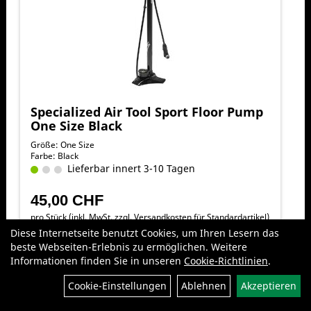
Specialized Air Tool Sport Floor Pump
One Size Black
Größe: One Size
Farbe: Black
Lieferbar innert 3-10 Tagen
45,00 CHF
pro Stück (inkl. MwSt. zzgl.
Versandkosten für Standardartikel
)
Diese Internetseite benutzt Cookies, um Ihren Lesern das
beste Webseiten-Erlebnis zu ermöglichen. Weitere
Informationen finden Sie in unseren
Cookie-Richtlinien
.
Filter
Cookie-Einstellungen
Ablehnen
Akzeptieren