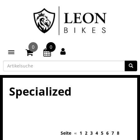
0
0
Toggle navigation
Specialized
Seite
«
1
2
3
4
5
6
7
8