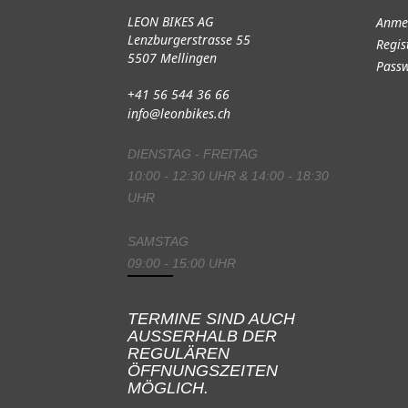
LEON BIKES AG
Anme
Lenzburgerstrasse 55
Regis
5507 Mellingen
Passw
+41 56 544 36 66
info@leonbikes.ch
DIENSTAG - FREITAG
10:00 - 12:30 UHR & 14:00 - 18:30
UHR
SAMSTAG
09:00 - 15:00 UHR
TERMINE SIND AUCH
AUSSERHALB DER
REGULÄREN
ÖFFNUNGSZEITEN
MÖGLICH.