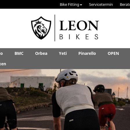
Bike Fitting
Servicetermin
Berat
lo
BMC
Orbea
Yeti
Pinarello
OPEN
ken