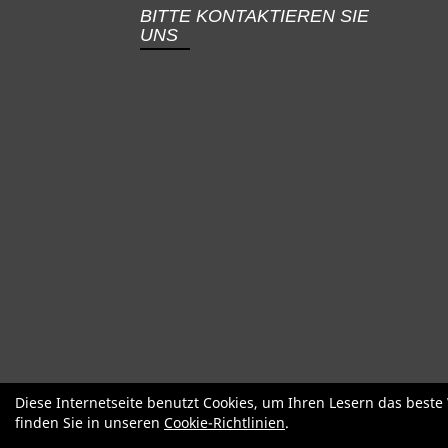
BITTE KONTAKTIEREN SIE
UNS
SALE
Specialized
Factor
Cervél
Diese Internetseite benutzt Cookies, um Ihren Lesern das best
finden Sie in unseren
Cookie-Richtlinien
.