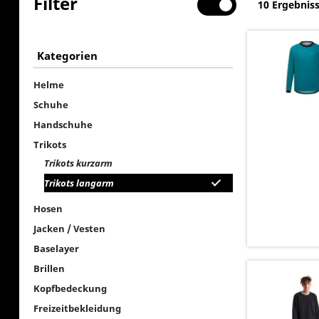
Filter
10 Ergebnis
Kategorien
Helme
Schuhe
Handschuhe
Trikots
Trikots kurzarm
Trikots langarm
Hosen
Jacken / Vesten
Baselayer
Brillen
Kopfbedeckung
Freizeitbekleidung