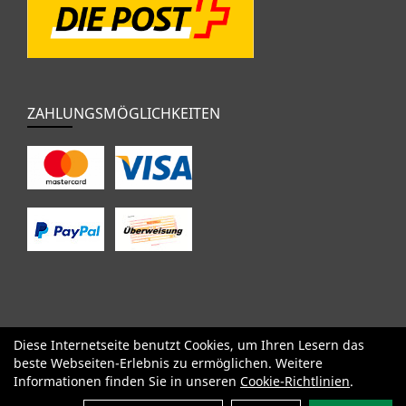
ZAHLUNGSMÖGLICHKEITEN
Diese Internetseite benutzt Cookies, um Ihren Lesern das
SALE
Specialized
Factor
Cervélo
BMC
Orbea
Yeti
beste Webseiten-Erlebnis zu ermöglichen. Weitere
Pinarello
OPEN
Kids / BMX
Komponenten
Bekleidung
Informationen finden Sie in unseren
Cookie-Richtlinien
.
Zubehör
Sale
Filter