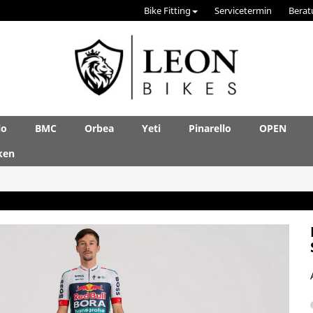
Bike Fitting
Servicetermin
Berat
lo
BMC
Orbea
Yeti
Pinarello
OPEN
ken