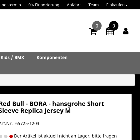
ungstermin
0% Finanzierung
Anfahrt
Team
Einkaufen
0
0
Kids / BMX
Komponenten
Red Bull - BORA - hansgrohe Short
Sleeve Replica Jersey M
Art.Nr. 65725-1203
Der Artikel ist aktuell nicht an Lager, bitte fragen