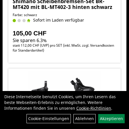
Shimano Scheibenbremsen-Set BR-
MT420 mit BL-MT402-3 hinten schwarz
Farbe: schwarz
Sofort im Laden verfügbar
105,00 CHF
Sie sparen 6.3%
statt
112,00 CHF
(
UVP
) pro SET (inkl. MwSt. zzgl.
Versandkosten
für Standardartikel
)
Diese Internetseite benutzt Cookies, um Ihren Lesern das
beste Webseiten-Erlebnis zu ermöglichen. Weitere
Informationen finden Sie in unseren
Cookie-Richtlinien
.
Filter
Cookie-Einstellungen
Ablehnen
Akzeptieren