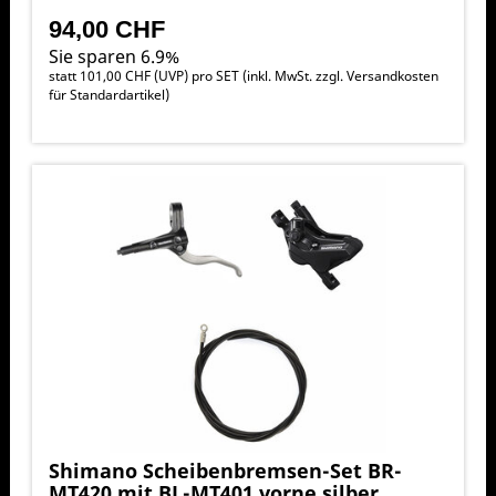
94,00 CHF
Sie sparen 6.9%
statt
101,00 CHF
(
UVP
) pro SET (inkl. MwSt. zzgl.
Versandkosten
für Standardartikel
)
Shimano Scheibenbremsen-Set BR-
MT420 mit BL-MT401 vorne silber