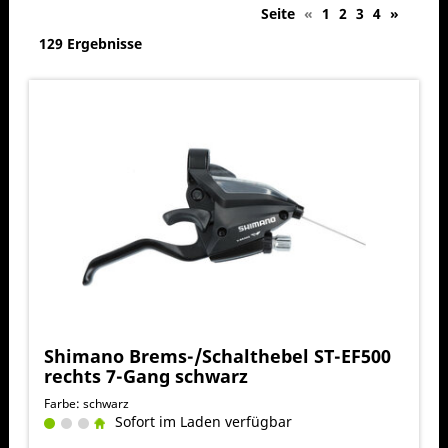
Seite
«
1
2
3
4
»
129 Ergebnisse
Shimano Brems-/Schalthebel ST-EF500
rechts 7-Gang schwarz
Farbe: schwarz
Sofort im Laden verfügbar