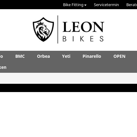
Bike Fitting
Servicetermin
Berat
lo
BMC
Orbea
Yeti
Pinarello
OPEN
ken