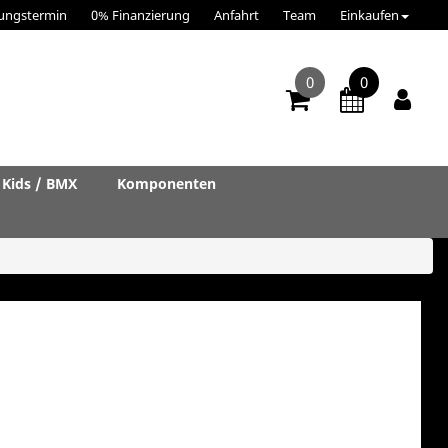
ungstermin
0% Finanzierung
Anfahrt
Team
Einkaufen
0
0
Kids / BMX
Komponenten