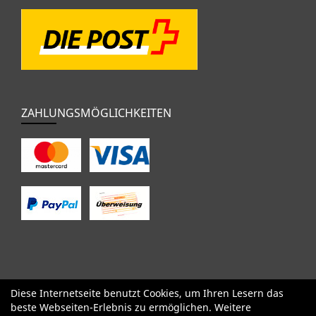
ZAHLUNGSMÖGLICHKEITEN
Diese Internetseite benutzt Cookies, um Ihren Lesern das
SALE
Specialized
Factor
Cervélo
BMC
Orbea
Yeti
beste Webseiten-Erlebnis zu ermöglichen. Weitere
Pinarello
OPEN
Kids / BMX
Komponenten
Bekleidung