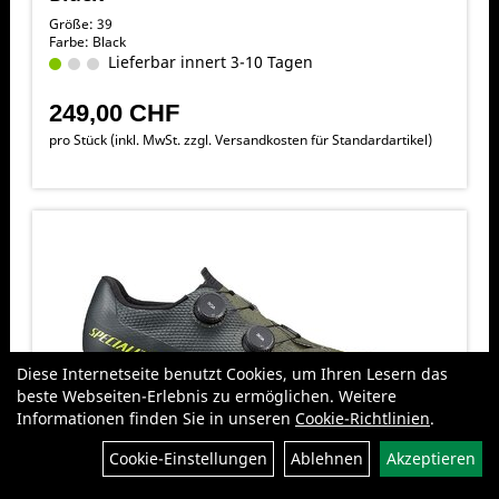
Größe: 39
Farbe: Black
Lieferbar innert 3-10 Tagen
249,00 CHF
pro Stück (inkl. MwSt. zzgl.
Versandkosten für Standardartikel
)
Diese Internetseite benutzt Cookies, um Ihren Lesern das
beste Webseiten-Erlebnis zu ermöglichen. Weitere
Informationen finden Sie in unseren
Cookie-Richtlinien
.
Filter
Cookie-Einstellungen
Ablehnen
Akzeptieren
Specialized Torch 3.0 Road Shoes 39 Oak
Green/Moss Green/Limestone