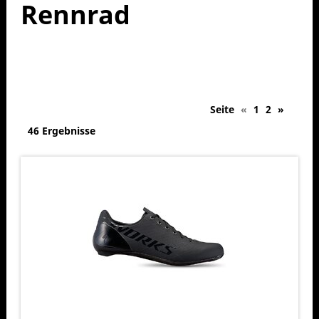
Rennrad
Seite
«
1
2
»
46 Ergebnisse