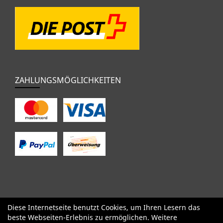
ZAHLUNGSMÖGLICHKEITEN
Diese Internetseite benutzt Cookies, um Ihren Lesern das
SALE
Specialized
Factor
Cervélo
BMC
Orbea
Yeti
beste Webseiten-Erlebnis zu ermöglichen. Weitere
Pinarello
OPEN
Kids / BMX
Komponenten
Bekleidung