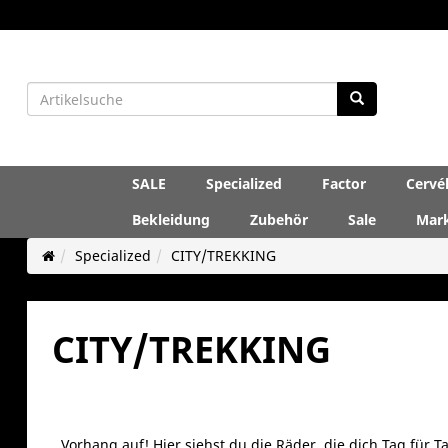
SALE
Specialized
Factor
Cervé
Bekleidung
Zubehör
Sale
Mar
Specialized
CITY/TREKKING
CITY/TREKKING
Vorhang auf! Hier siehst du die Räder, die dich Tag für 