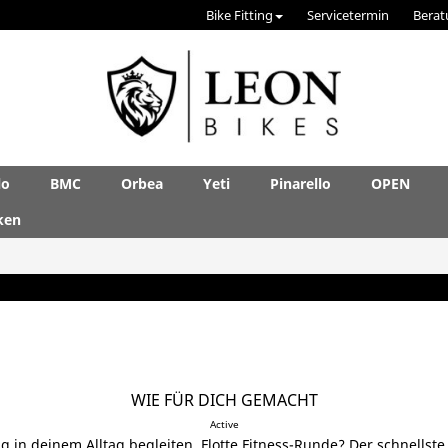
Bike Fitting
Servicetermin
Berat
lo
BMC
Orbea
Yeti
Pinarello
OPEN
ken
WIE FÜR DICH GEMACHT
Active
Tag in deinem Alltag begleiten. Flotte Fitness-Runde? Der schnells