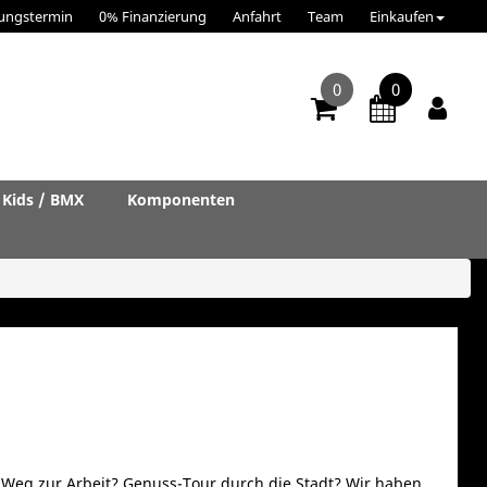
ungstermin
0% Finanzierung
Anfahrt
Team
Einkaufen
0
0
Kids / BMX
Komponenten
te Weg zur Arbeit? Genuss-Tour durch die Stadt? Wir haben