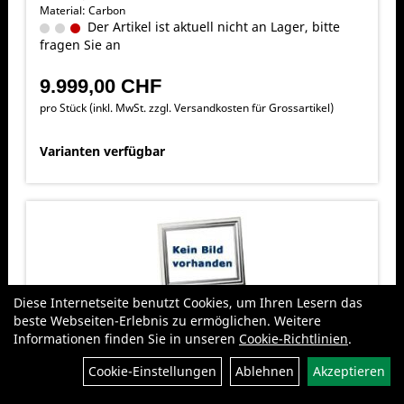
Material: Carbon
Der Artikel ist aktuell nicht an Lager, bitte
fragen Sie an
9.999,00 CHF
pro Stück (inkl. MwSt. zzgl.
Versandkosten für Grossartikel
)
Varianten verfügbar
Diese Internetseite benutzt Cookies, um Ihren Lesern das
ORBEA OCCAM SL M10 L BRO-GRN
beste Webseiten-Erlebnis zu ermöglichen. Weitere
Informationen finden Sie in unseren
Cookie-Richtlinien
.
OCCAM SL M10 L BRO-GRN
Farbe: Cosmic Carbon View - Metallic Olive Green
Filter
Groesse: L
Cookie-Einstellungen
Ablehnen
Akzeptieren
Material: Carbon
Der Artikel ist aktuell nicht an Lager, bitte