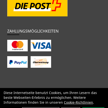
ZAHLUNGSMÖGLICHKEITEN
Diese Internetseite benutzt Cookies, um Ihren Lesern das
SALE
Specialized
Factor
Cervélo
BMC
Orbea
Yeti
beste Webseiten-Erlebnis zu ermöglichen. Weitere
Pinarello
OPEN
Kids / BMX
Komponenten
Bekleidung
Informationen finden Sie in unseren
Cookie-Richtlinien
.
Zubehör
Sale