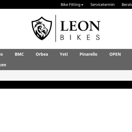
Bike Fitting
Servicetermin
Berat
lo
BMC
Orbea
Yeti
Pinarello
OPEN
ken