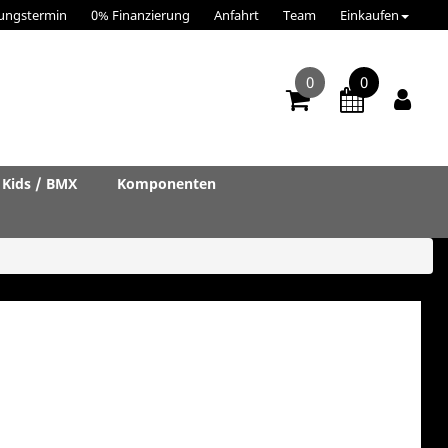
ungstermin
0% Finanzierung
Anfahrt
Team
Einkaufen
0
0
Kids / BMX
Komponenten