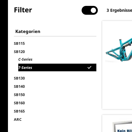
Filter
3 Ergebniss
Kategorien
SB115
SB120
C-Series
T-Series
SB130
SB140
SB150
SB160
SB165
ARC