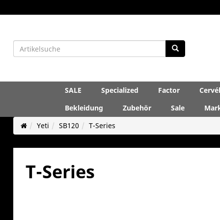
SALE
Specialized
Factor
Cervé
Bekleidung
Zubehör
Sale
Mar
Yeti
SB120
T-Series
T-Series