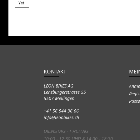
Yeti
KONTAKT
MEI
LEON BIKES AG
Anme
Lenzburgerstrasse 55
Regis
5507 Mellingen
Passw
+41 56 544 36 66
info@leonbikes.ch
DIENSTAG - FREITAG
10:00 - 12:30 UHR & 14:00 - 18:30