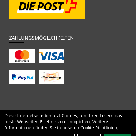
ZAHLUNGSMÖGLICHKEITEN
Diese Internetseite benutzt Cookies, um Ihren Lesern das
SALE
Specialized
Factor
Cervélo
BMC
Orbea
Yeti
beste Webseiten-Erlebnis zu ermöglichen. Weitere
Pinarello
OPEN
Kids / BMX
Komponenten
Bekleidung
Informationen finden Sie in unseren
Cookie-Richtlinien
.
Zubehör
Sale
Filter