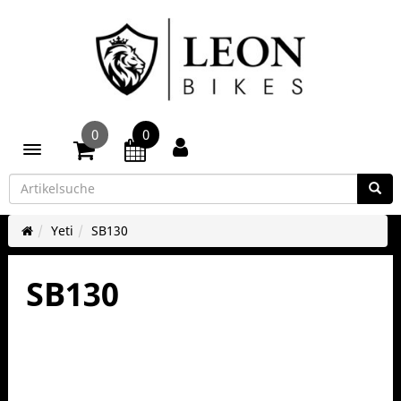
0
0
Toggle navigation
Yeti
SB130
SB130