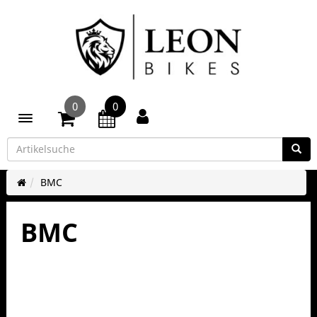
0
0
Toggle navigation
BMC
BMC