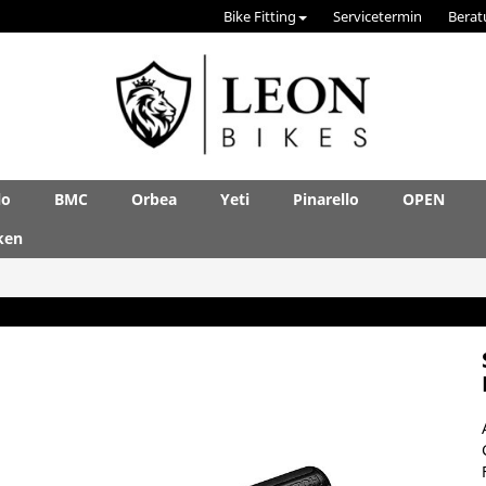
Bike Fitting
Servicetermin
Berat
lo
BMC
Orbea
Yeti
Pinarello
OPEN
ken