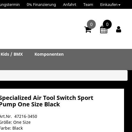
ungstermin
0% Finanzierung
Anfahrt
Team
Einkaufen
0
0
Kids / BMX
Komponenten
Specialized Air Tool Switch Sport
Pump One Size Black
Art.Nr. 47216-3450
Größe: One Size
Farbe: Black