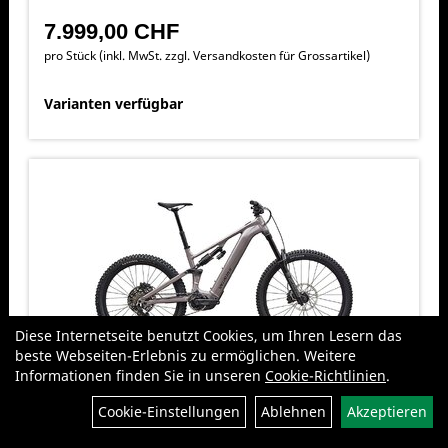
7.999,00 CHF
pro Stück (inkl. MwSt. zzgl.
Versandkosten für Grossartikel
)
Varianten verfügbar
Diese Internetseite benutzt Cookies, um Ihren Lesern das
beste Webseiten-Erlebnis zu ermöglichen. Weitere
Informationen finden Sie in unseren
Cookie-Richtlinien
.
Specialized Turbo Levo 4 EVO Comp
Filter
Alloy GLOSS DESERT METALLIC /
Cookie-Einstellungen
Ablehnen
Akzeptieren
METALLIC OBSIDIAN S2