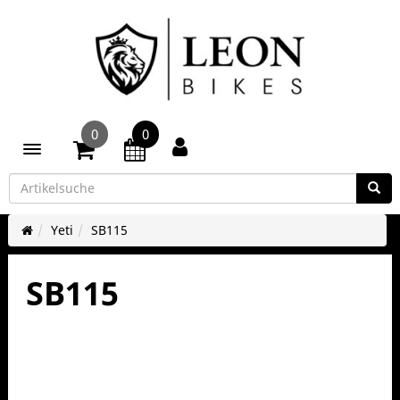
0
0
Toggle navigation
Yeti
SB115
SB115