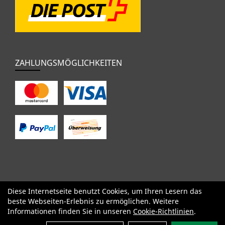
ZAHLUNGSMÖGLICHKEITEN
Diese Internetseite benutzt Cookies, um Ihren Lesern das
SALE
Specialized
Factor
Cervélo
BMC
Orbea
Yeti
beste Webseiten-Erlebnis zu ermöglichen. Weitere
Pinarello
OPEN
Kids / BMX
Komponenten
Bekleidung
Informationen finden Sie in unseren
Cookie-Richtlinien
.
Zubehör
Sale
Filter