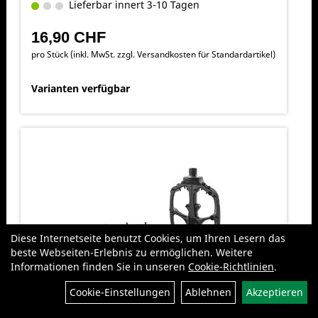
Lieferbar innert 3-10 Tagen
16,90 CHF
pro Stück (inkl. MwSt. zzgl.
Versandkosten für Standardartikel
)
Varianten verfügbar
Diese Internetseite benutzt Cookies, um Ihren Lesern das
beste Webseiten-Erlebnis zu ermöglichen. Weitere
Informationen finden Sie in unseren
Cookie-Richtlinien
.
Filter
Cookie-Einstellungen
Ablehnen
Akzeptieren
Specialized Boomslang Platform
Pedals 9/16" Black