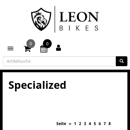
0
0
Toggle navigation
Specialized
Seite
«
1
2
3
4
5
6
7
8