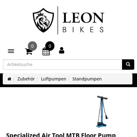
0
0
Toggle navigation
Zubehör
Luftpumpen
Standpumpen
Specialized Air Tool MTB Floor Pump