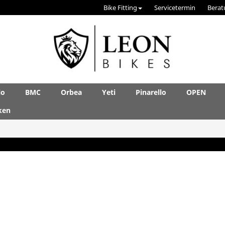
Bike Fitting
Servicetermin
Berat
lo
BMC
Orbea
Yeti
Pinarello
OPEN
ken