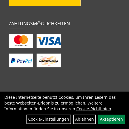
ZAHLUNGSMÖGLICHKEITEN
Diese Internetseite benutzt Cookies, um Ihren Lesern das
SALE
Specialized
Factor
Cervélo
BMC
Orbea
Yeti
beste Webseiten-Erlebnis zu ermöglichen. Weitere
Pinarello
OPEN
Kids / BMX
Komponenten
Bekleidung
Informationen finden Sie in unseren
Cookie-Richtlinien
.
Zubehör
Sale
Filter
Cookie-Einstellungen
Ablehnen
Akzeptieren