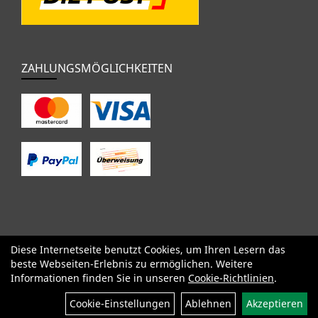
ZAHLUNGSMÖGLICHKEITEN
Diese Internetseite benutzt Cookies, um Ihren Lesern das
SALE
Specialized
Factor
Cervélo
BMC
Orbea
Yeti
beste Webseiten-Erlebnis zu ermöglichen. Weitere
Pinarello
OPEN
Kids / BMX
Komponenten
Bekleidung
Informationen finden Sie in unseren
Cookie-Richtlinien
.
Zubehör
Sale
Filter
Cookie-Einstellungen
Ablehnen
Akzeptieren