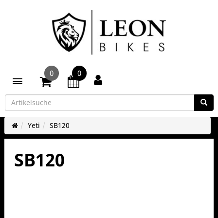
0
0
Toggle navigation
Yeti
SB120
SB120