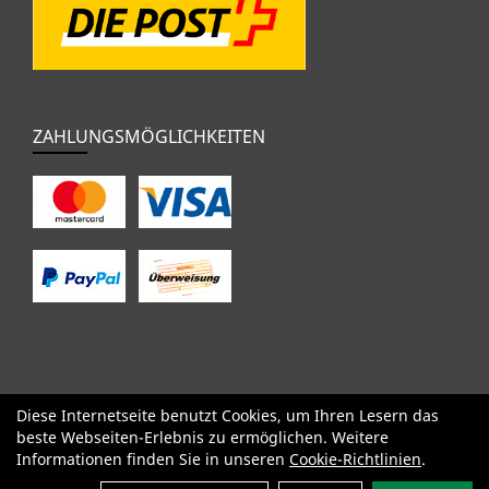
ZAHLUNGSMÖGLICHKEITEN
Diese Internetseite benutzt Cookies, um Ihren Lesern das
SALE
Specialized
Factor
Cervélo
BMC
Orbea
Yeti
beste Webseiten-Erlebnis zu ermöglichen. Weitere
Pinarello
OPEN
Kids / BMX
Komponenten
Bekleidung
Informationen finden Sie in unseren
Cookie-Richtlinien
.
Zubehör
Sale
Filter