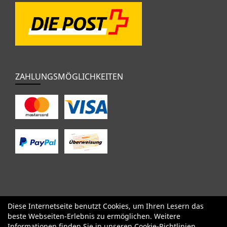
ZAHLUNGSMÖGLICHKEITEN
Diese Internetseite benutzt Cookies, um Ihren Lesern das
SALE
Specialized
Factor
Cervélo
BMC
Orbea
Yeti
beste Webseiten-Erlebnis zu ermöglichen. Weitere
Pinarello
OPEN
Kids / BMX
Komponenten
Bekleidung
Informationen finden Sie in unseren
Cookie-Richtlinien
.