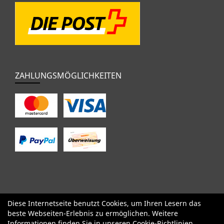
ZAHLUNGSMÖGLICHKEITEN
Diese Internetseite benutzt Cookies, um Ihren Lesern das
SALE
Specialized
Factor
Cervélo
BMC
Orbea
Yeti
beste Webseiten-Erlebnis zu ermöglichen. Weitere
Pinarello
OPEN
Kids / BMX
Komponenten
Bekleidung
Informationen finden Sie in unseren
Cookie-Richtlinien
.