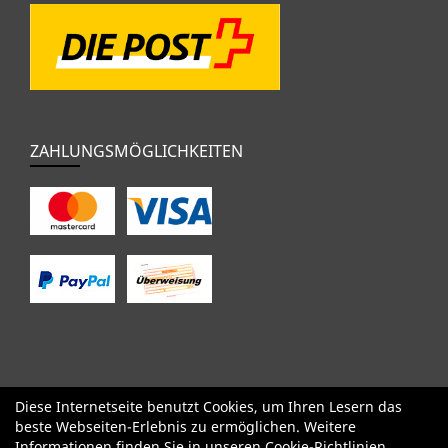
ZAHLUNGSMÖGLICHKEITEN
Diese Internetseite benutzt Cookies, um Ihren Lesern das
SALE
Specialized
Factor
Cervélo
BMC
Orbea
Yeti
beste Webseiten-Erlebnis zu ermöglichen. Weitere
Pinarello
OPEN
Kids / BMX
Komponenten
Bekleidung
Informationen finden Sie in unseren
Cookie-Richtlinien
.