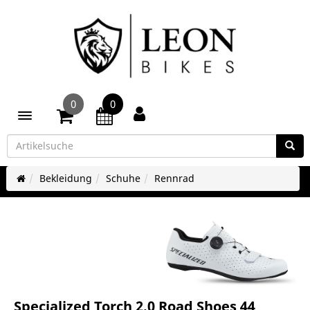
0
0
Toggle navigation
Bekleidung
Schuhe
Rennrad
Specialized Torch 2.0 Road Shoes 44