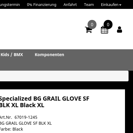
ungstermin
0% Finanzierung
Anfahrt
Team
Einkaufen
0
0
Kids / BMX
Komponenten
Specialized BG GRAIL GLOVE SF
BLK XL Black XL
Art.Nr. 67019-1245
BG GRAIL GLOVE SF BLK XL
Farbe: Black