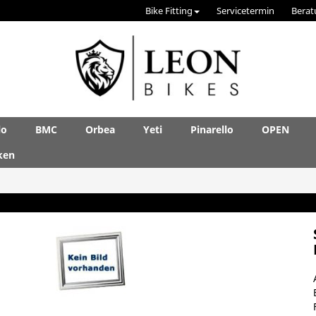
Bike Fitting
Servicetermin
Berat
lo
BMC
Orbea
Yeti
Pinarello
OPEN
ken