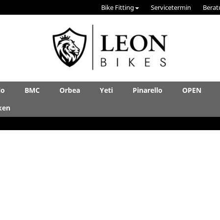
Bike Fitting
Servicetermin
Berat
lo
BMC
Orbea
Yeti
Pinarello
OPEN
ken