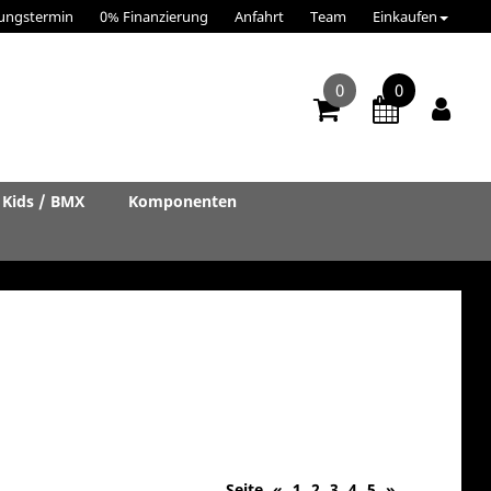
ungstermin
0% Finanzierung
Anfahrt
Team
Einkaufen
0
0
Kids / BMX
Komponenten
Seite
«
1
2
3
4
5
»