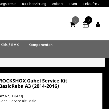
ungstermin
0% Finanzierung
Anfahrt
Team
Einkaufen
0
0
Kids / BMX
Komponenten
ROCKSHOX Gabel Service Kit
BasicReba A3 (2014-2016)
Art.Nr. D8423J
Gabel Service Kit Basic