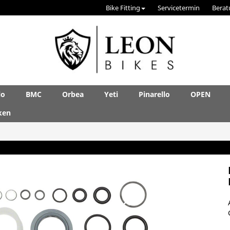
Bike Fitting
Servicetermin
Berat
lo
BMC
Orbea
Yeti
Pinarello
OPEN
ken