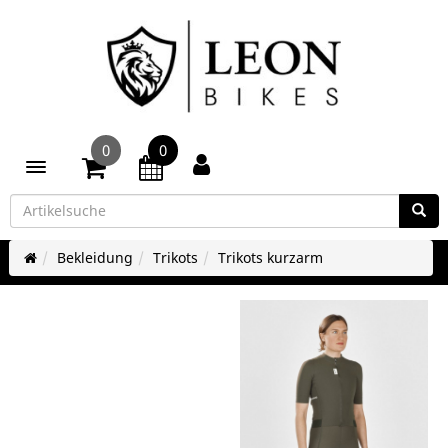
0
0
Toggle navigation
Bekleidung
Trikots
Trikots kurzarm