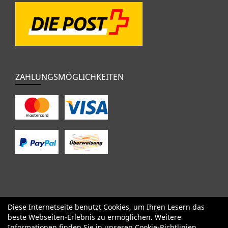
ZAHLUNGSMÖGLICHKEITEN
Diese Internetseite benutzt Cookies, um Ihren Lesern das
SALE
Specialized
Factor
Cervélo
BMC
Orbea
Yeti
beste Webseiten-Erlebnis zu ermöglichen. Weitere
Pinarello
OPEN
Kids / BMX
Komponenten
Bekleidung
Informationen finden Sie in unseren
Cookie-Richtlinien
.