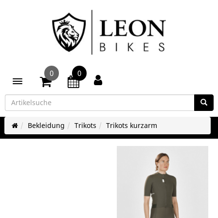
0
0
Toggle navigation
Bekleidung
Trikots
Trikots kurzarm