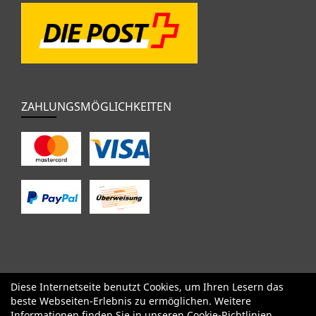
ZAHLUNGSMÖGLICHKEITEN
Diese Internetseite benutzt Cookies, um Ihren Lesern das
SALE
Specialized
Factor
Cervélo
BMC
Orbea
Yeti
beste Webseiten-Erlebnis zu ermöglichen. Weitere
Pinarello
OPEN
Kids / BMX
Komponenten
Bekleidung
Informationen finden Sie in unseren
Cookie-Richtlinien
.