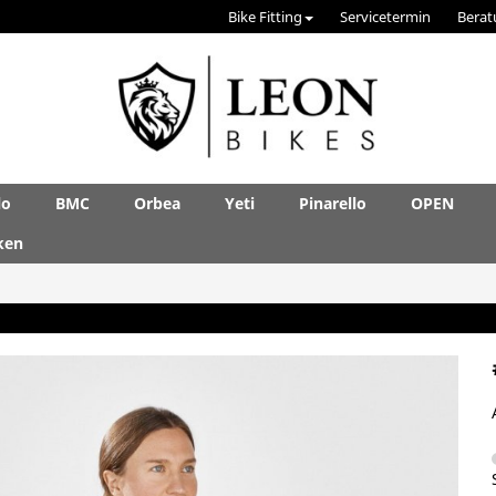
Bike Fitting
Servicetermin
Berat
lo
BMC
Orbea
Yeti
Pinarello
OPEN
ken