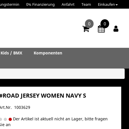
ungstermin
0% Finanzierung
Anfahrt
Team
Einkaufen
0
0
Kids / BMX
Komponenten
#ROAD JERSEY WOMEN NAVY S
Art.Nr. 1003629
Der Artikel ist aktuell nicht an Lager, bitte fragen
Sie an