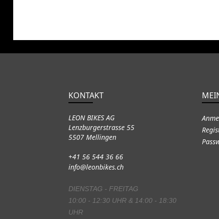
KONTAKT
MEI
LEON BIKES AG
Anme
Lenzburgerstrasse 55
Regis
5507 Mellingen
Passw
+41 56 544 36 66
info@leonbikes.ch
DIENSTAG - FREITAG
10:00 - 12:30 UHR & 14:00 - 18:30
UHR