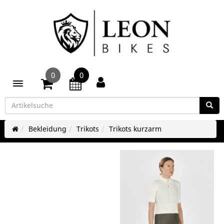
0
0
Toggle navigation
Bekleidung
Trikots
Trikots kurzarm