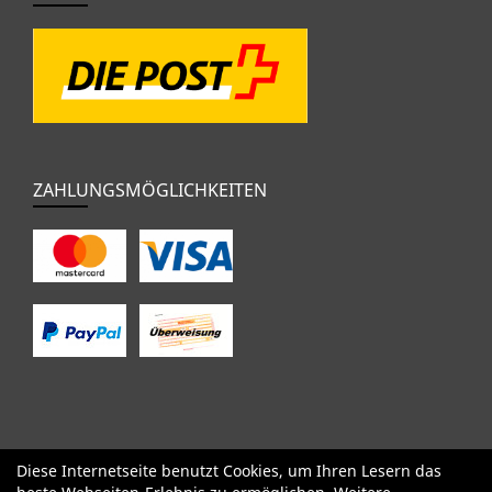
ZAHLUNGSMÖGLICHKEITEN
Diese Internetseite benutzt Cookies, um Ihren Lesern das
SALE
Specialized
Factor
Cervélo
BMC
Orbea
Yeti