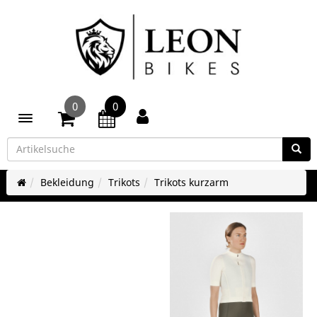
0
0
Toggle navigation
Bekleidung
Trikots
Trikots kurzarm