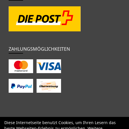
ZAHLUNGSMÖGLICHKEITEN
Diese Internetseite benutzt Cookies, um Ihren Lesern das
SALE
Specialized
Factor
Cervélo
BMC
Orbea
Yeti
beste Webseiten-Erlebnis zu ermöglichen. Weitere