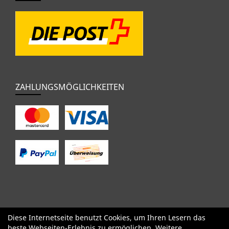
ZAHLUNGSMÖGLICHKEITEN
Diese Internetseite benutzt Cookies, um Ihren Lesern das
SALE
Specialized
Factor
Cervélo
BMC
Orbea
Yeti
beste Webseiten-Erlebnis zu ermöglichen. Weitere