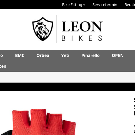
Bike Fitting
Servicetermin
Berat
lo
BMC
Orbea
Yeti
Pinarello
OPEN
ken