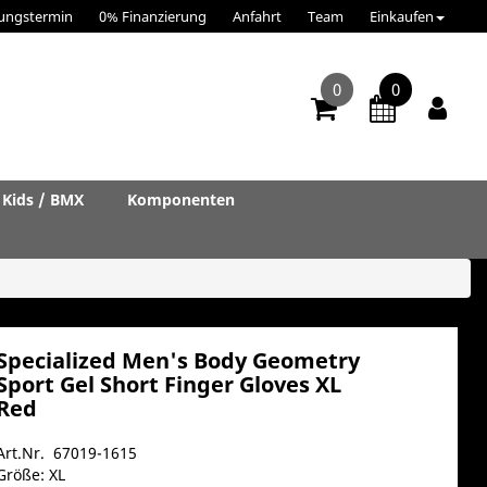
ungstermin
0% Finanzierung
Anfahrt
Team
Einkaufen
0
0
Kids / BMX
Komponenten
Specialized Men's Body Geometry
Sport Gel Short Finger Gloves XL
Red
Art.Nr. 67019-1615
Größe: XL