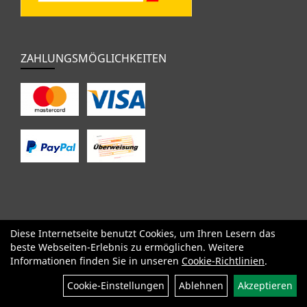
ZAHLUNGSMÖGLICHKEITEN
Diese Internetseite benutzt Cookies, um Ihren Lesern das
SALE
Specialized
Factor
Cervélo
BMC
Orbea
Yeti
beste Webseiten-Erlebnis zu ermöglichen. Weitere
Pinarello
OPEN
Kids / BMX
Komponenten
Bekleidung
Informationen finden Sie in unseren
Cookie-Richtlinien
.
Zubehör
Sale
Cookie-Einstellungen
Ablehnen
Akzeptieren