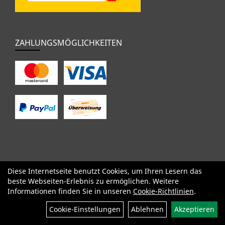
ZAHLUNGSMÖGLICHKEITEN
Diese Internetseite benutzt Cookies, um Ihren Lesern das
SALE
Specialized
Factor
Cervélo
BMC
Orbea
Yeti
beste Webseiten-Erlebnis zu ermöglichen. Weitere
Pinarello
OPEN
Kids / BMX
Komponenten
Bekleidung
Informationen finden Sie in unseren
Cookie-Richtlinien
.
Zubehör
Sale
Cookie-Einstellungen
Ablehnen
Akzeptieren