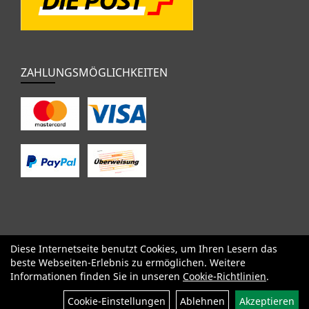
ZAHLUNGSMÖGLICHKEITEN
Diese Internetseite benutzt Cookies, um Ihren Lesern das
SALE
Specialized
Factor
Cervélo
BMC
Orbea
Yeti
beste Webseiten-Erlebnis zu ermöglichen. Weitere
Pinarello
OPEN
Kids / BMX
Komponenten
Bekleidung
Informationen finden Sie in unseren
Cookie-Richtlinien
.
Zubehör
Sale
Cookie-Einstellungen
Ablehnen
Akzeptieren