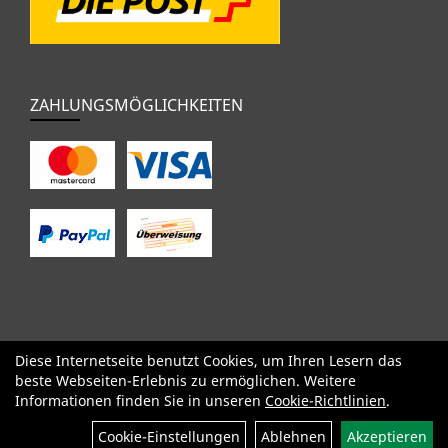
ZAHLUNGSMÖGLICHKEITEN
Diese Internetseite benutzt Cookies, um Ihren Lesern das
SALE
Specialized
Factor
Cervélo
BMC
Orbea
Yeti
beste Webseiten-Erlebnis zu ermöglichen. Weitere
Pinarello
OPEN
Kids / BMX
Komponenten
Bekleidung
Informationen finden Sie in unseren
Cookie-Richtlinien
.
Zubehör
Sale
Cookie-Einstellungen
Ablehnen
Akzeptieren