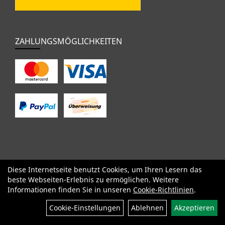
ZAHLUNGSMÖGLICHKEITEN
Diese Internetseite benutzt Cookies, um Ihren Lesern das
SALE
Specialized
Factor
Cervélo
BMC
Orbea
Yeti
beste Webseiten-Erlebnis zu ermöglichen. Weitere
Pinarello
OPEN
Kids / BMX
Komponenten
Bekleidung
Informationen finden Sie in unseren
Cookie-Richtlinien
.
Zubehör
Sale
Cookie-Einstellungen
Ablehnen
Akzeptieren