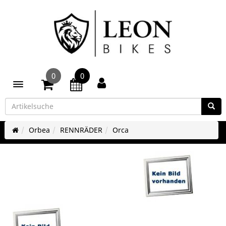
0
0
Toggle navigation
Orbea
RENNRÄDER
Orca