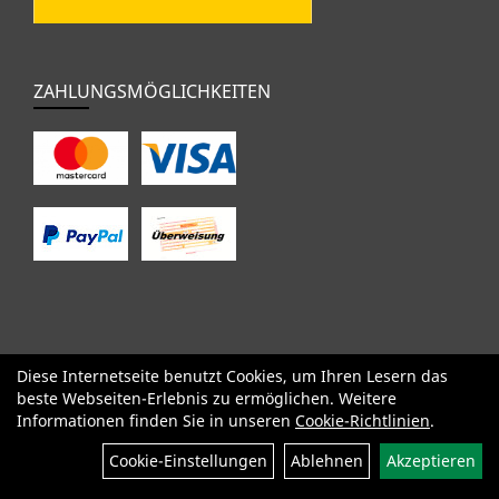
ZAHLUNGSMÖGLICHKEITEN
Diese Internetseite benutzt Cookies, um Ihren Lesern das
SALE
Specialized
Factor
Cervélo
BMC
Orbea
Yeti
beste Webseiten-Erlebnis zu ermöglichen. Weitere
Pinarello
OPEN
Kids / BMX
Komponenten
Bekleidung
Informationen finden Sie in unseren
Cookie-Richtlinien
.
Zubehör
Sale
Cookie-Einstellungen
Ablehnen
Akzeptieren