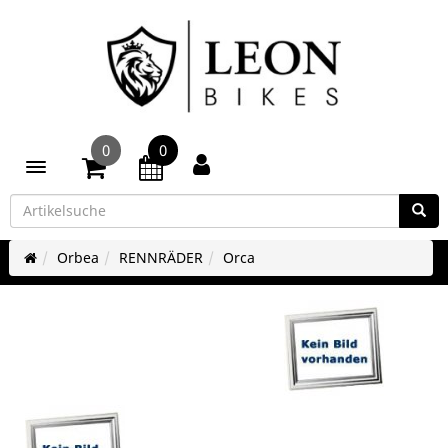
0
0
Toggle navigation
Orbea
RENNRÄDER
Orca