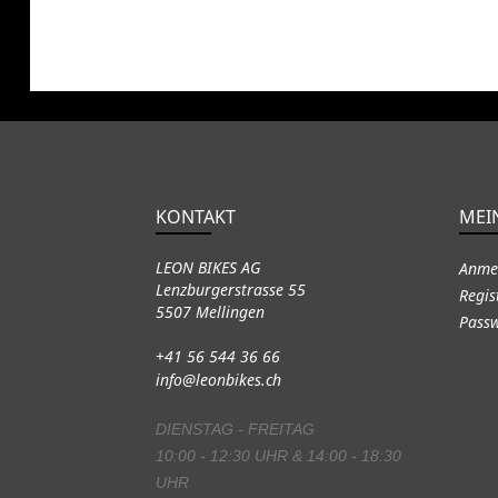
KONTAKT
MEI
LEON BIKES AG
Anme
Lenzburgerstrasse 55
Regis
5507 Mellingen
Passw
+41 56 544 36 66
info@leonbikes.ch
DIENSTAG - FREITAG
10:00 - 12:30 UHR & 14:00 - 18:30
UHR