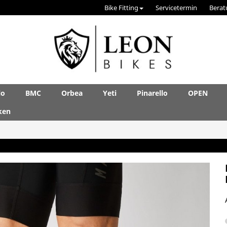
Bike Fitting
Servicetermin
Berat
lo
BMC
Orbea
Yeti
Pinarello
OPEN
ken