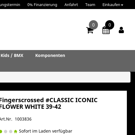
ungstermin
0% Finanzierung
Anfahrt
Team
Einkaufen
0
0
Kids / BMX
Komponenten
Fingerscrossed #CLASSIC ICONIC
FLOWER WHITE 39-42
Art.Nr. 1003836
Sofort im Laden verfügbar