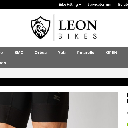
Bike Fitting
Servicetermin
Berat
lo
BMC
Orbea
Yeti
Pinarello
OPEN
ken