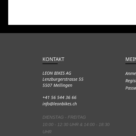
KONTAKT
MEI
LEON BIKES AG
Anme
Lenzburgerstrasse 55
Regis
5507 Mellingen
Passw
+41 56 544 36 66
info@leonbikes.ch
DIENSTAG - FREITAG
10:00 - 12:30 UHR & 14:00 - 18:30
UHR