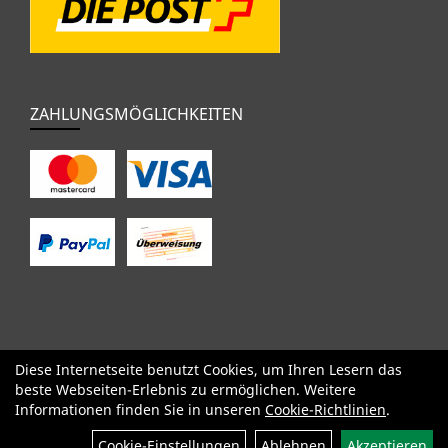
ZAHLUNGSMÖGLICHKEITEN
Diese Internetseite benutzt Cookies, um Ihren Lesern das
SALE
Specialized
Factor
Cervélo
BMC
Orbea
Yeti
beste Webseiten-Erlebnis zu ermöglichen. Weitere
Pinarello
OPEN
Kids / BMX
Komponenten
Bekleidung
Informationen finden Sie in unseren
Cookie-Richtlinien
.
Zubehör
Sale
Filter
Cookie-Einstellungen
Ablehnen
Akzeptieren