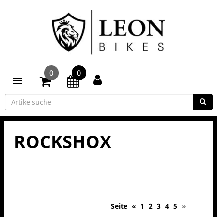
0
0
Toggle navigation
ROCKSHOX
Seite
«
1
2
3
4
5
»