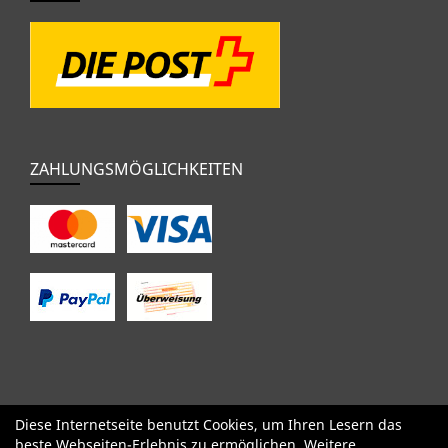
ZAHLUNGSMÖGLICHKEITEN
Diese Internetseite benutzt Cookies, um Ihren Lesern das
SALE
Specialized
Factor
Cervélo
BMC
Orbea
Yeti
beste Webseiten-Erlebnis zu ermöglichen. Weitere