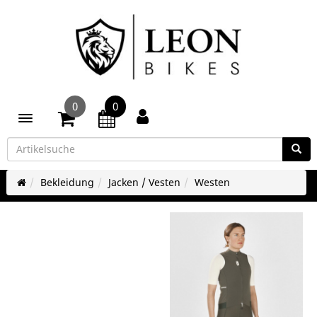
0
0
Toggle navigation
Bekleidung
Jacken / Vesten
Westen